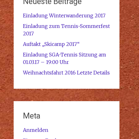
Neueste Beiträge
Einladung Winterwanderung 2017
Einladung zum Tennis-Sommerfest
2017
Auftakt „Skicamp 2017“
Einladung SGA-Tennis Sitzung am
01.03.17 – 19:00 Uhr
Weihnachtsfahrt 2016 Letzte Details
Meta
Anmelden