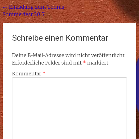
Beitragsnavigation
←
Einladung zum Tennis-
Sommerfest 2017
Schreibe einen Kommentar
Deine E-Mail-Adresse wird nicht veröffentlicht.
Erforderliche Felder sind mit
*
markiert
Kommentar
*